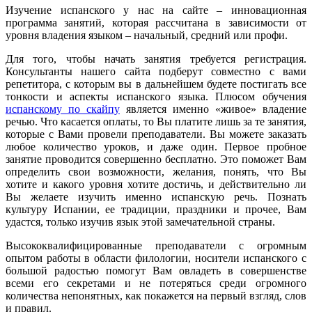
Изучение испанского у нас на сайте – инновационная
программа занятий, которая рассчитана в зависимости от
уровня владения языком – начальный, средний или профи.
Для того, чтобы начать занятия требуется регистрация.
Консультанты нашего сайта подберут совместно с вами
репетитора, с которым вы в дальнейшем будете постигать все
тонкости и аспекты испанского языка. Плюсом обучения
испанскому по скайпу
является именно «живое» владение
речью. Что касается оплаты, то Вы платите лишь за те занятия,
которые с Вами провели преподаватели. Вы можете заказать
любое количество уроков, и даже один. Первое пробное
занятие проводится совершенно бесплатно. Это поможет Вам
определить свои возможности, желания, понять, что Вы
хотите и какого уровня хотите достичь, и действительно ли
Вы желаете изучить именно испанскую речь. Познать
культуру Испании, ее традиции, праздники и прочее, Вам
удастся, только изучив язык этой замечательной страны.
Высококвалифицированные преподаватели с огромным
опытом работы в области филологии, носители испанского с
большой радостью помогут Вам овладеть в совершенстве
всеми его секретами и не потеряться среди огромного
количества непонятных, как покажется на первый взгляд, слов
и правил.