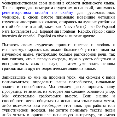
усовершенствовала свои знания в области испанского языка.
Теперь преподаю немецким студентам испанский, занимаюсь
репетиторством онлайн по скайпу
для русскоязычных
учеников. В своей работе применяю новейшие методики
изучения иностранных языков, опираюсь на лучшие учебники
в этой области знаний, такие как: Nuevo Ven (Curso De Espanol
Para Extranjeros) 1-3, Español sin Fronteras, Rápido, rápido : curso
intensivo de español, Español en vivo и многие другие.
Пытаюсь своим студентам привить интерес и любовь к
испанскому, стараюсь как можно больше общаться с ними на
изучаемом языке, употребляю больше разговорной речи, так
как считаю, что в первую очередь, нужно уметь общаться и
воспринимать язык на слух, а затем уже знать основы
грамматики и другие теоретические знания в языке.
Записавшись ко мне на пробный урок, мы сможем с вами
познакомиться, определить ваши потребности, начальные
знания и способности. Мы сможем распланировать нашу
программу, те знания, на которые мы сделаем основной упор.
Мы обязательно сработаемся вместе. Если знание и
способность легко общаться на испанском языке ваша мечта,
либо возможно вам необходим этот язык для работы или
туристической поездки, вы хотите понимать тексты песен
либо читать в оригинале испанскую литературу, то смело