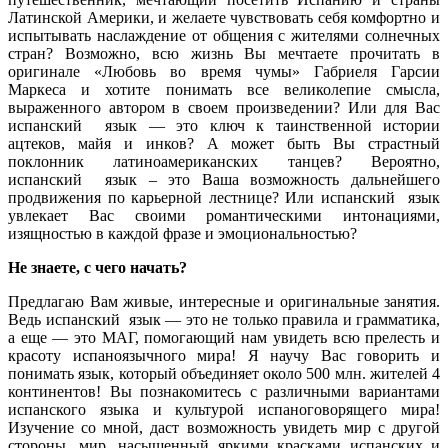
Латинской Америки, и желаете чувствовать себя комфортно и
испытывать наслаждение от общения с жителями солнечных
стран? Возможно, всю жизнь Вы мечтаете прочитать в
оригинале «Любовь во время чумы» Габриеля Гарсии
Маркеса и хотите понимать все великолепие смысла,
выраженного автором в своем произведении? Или для Вас
испанский язык — это ключ к таинственной истории
ацтеков, майя и инков? А может быть Вы страстный
поклонник латиноамериканских танцев? Вероятно,
испанский язык – это Ваша возможность дальнейшего
продвижения по карьерной лестнице? Или испанский язык
увлекает Вас своими романтическими интонациями,
изящностью в каждой фразе и эмоциональностью?
Не знаете, с чего начать?
Предлагаю Вам живые, интересные и оригинальные занятия.
Ведь испанский язык — это не только правила и грамматика,
а еще — это МАГ, помогающий нам увидеть всю прелесть и
красоту испаноязычного мира! Я научу Вас говорить и
понимать язык, который объединяет около 500 млн. жителей 4
континентов! Вы познакомитесь с различными вариантами
испанского языка и культурой испаноговорящего мира!
Изучение со мной, даст возможность увидеть мир с другой
стороны, мир, насыщенный яркими красками испанских и