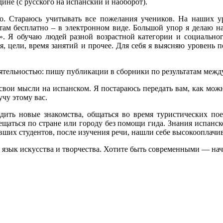
ине (с русского на испанский и наоборот).
но. Стараюсь учитывать все пожелания учеников. На наших 
там бесплатно – в электронном виде. Большой упор я делаю на
». Я обучаю людей разной возрастной категории и социально
 цели, время занятий и прочее. Для себя я выясняю уровень п
деятельностью: пишу публикации в сборники по результатам ме
ь свои мысли на испанском. Я постараюсь передать вам, как мож
чу этому вас.
дить новые знакомства, общаться во время туристических по
щаться по стране или городу без помощи гида. Знания испанск
ших студентов, после изучения речи, нашли себе высокооплачи
язык искусства и творчества. Хотите быть современными — начн