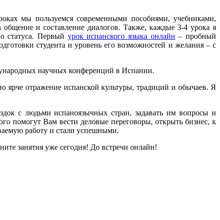
уроках мы пользуемся современными пособиями, учебниками,
 общение и составление диалогов. Также, каждые 3-4 урока я
го статуса. Первый
урок испанского языка онлайн
– пробный
одготовки студента и уровень его возможностей и желания – с
ждународных научных конференций в Испании.
но ярче отражение испанской культуры, традиций и обычаев. Я
ездок с людьми испаноязычных стран, задавать им вопросы и
ого помогут Вам вести деловые переговоры, открыть бизнес, к
ваемую работу и стали успешными.
ите занятия уже сегодня! До встречи онлайн!