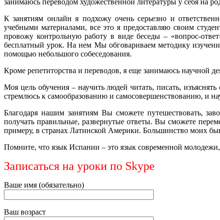
занимаюсь переводом художественной литературы у себя на род
К занятиям онлайн я подхожу очень серьезно и ответствен
учебными материалами, все это я предоставляю своим студен
провожу контрольную работу в виде беседы – «вопрос-ответ
бесплатный урок. На нем Мы обговариваем методику изучения,
помощью небольшого собеседования.
Кроме репетиторства и переводов, я еще занимаюсь научной 
Моя цель обучения – научить людей читать, писать, изъяснят
стремлюсь к самообразованию и самосовершенствованию, и нау
Благодаря нашим занятиям Вы сможете путешествовать, заво
получать правильные, развернутые ответы. Вы сможете переме
примеру, в странах Латинской Америки. Большинство моих быв
Помните, что язык Испании – это язык современной молодежи, 
Записаться на уроки по Skype
Ваше имя (обязательно)
Ваш возраст